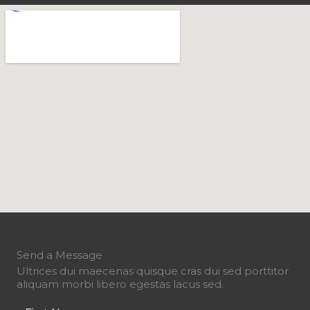
Send a Message
Ultrices dui maecenas quisque cras dui sed porttitor
aliquam morbi libero egestas lacus sed.