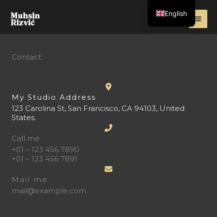
Preskoči
English
na
sadržaj
Contact
My Studio Address
123 Carolina St, San Francisco, CA 94103, United
States.
Call me
+01 – 123 456 7890
+01 – 123 456 7891
Mail me
mail@example.com