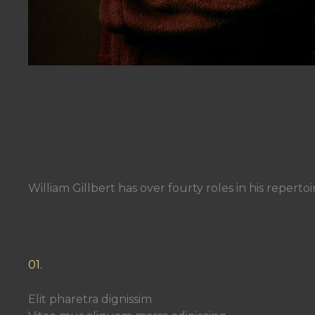
William Gillbert has over fourty roles in his repertoi
01.
Elit pharetra dignissim